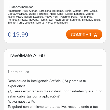
Ciudades incluidas
Amsterdam, Asis, Atenas, Barcelona, Bergamo, Berlín, Cinque Terre, Como,
Costa Amalfitana, Dubai, Florencia, Hong Kong , Lecce, Londres, Madrid,
Miami, Milán, Moscù, Nápoles, Nueva York, Palermo, Paris, Pekín, Pisa,
Pompeya, Praga, Rávena, Roma, San Petersburgo, Santorini, Singapur, Tokio,
Trento, Turin, Venecia, Verona , Viena, Washington
€ 19,99
COMPRAR
TravelMate AI 60
1 hora de uso
Desbloquea la Inteligencia Artificial (IA) y amplía tu
experiencia
¿Quieres explorar aún más o descubrir ciudades que aún no
están cubiertas por la aplicación?
Activa nuestra IA.
Te guiará con el mismo tono atractivo, respondiendo a tus