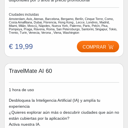
disponibles por 3 años al precio promocional
Ciudades incluidas
Amsterdam, Asis, Atenas, Barcelona, Bergamo, Berlín, Cinque Terre, Como,
Costa Amalfitana, Dubai, Florencia, Hong Kong , Lecce, Londres, Madrid,
Miami, Milán, Moscù, Nápoles, Nueva York, Palermo, Paris, Pekín, Pisa,
Pompeya, Praga, Rávena, Roma, San Petersburgo, Santorini, Singapur, Tokio,
Trento, Turin, Venecia, Verona , Viena, Washington
€ 19,99
COMPRAR
TravelMate AI 60
1 hora de uso
Desbloquea la Inteligencia Artificial (IA) y amplía tu
experiencia
¿Quieres explorar aún más o descubrir ciudades que aún no
están cubiertas por la aplicación?
Activa nuestra IA.