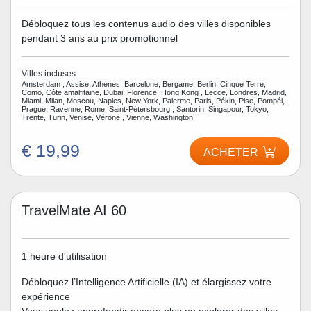
Débloquez tous les contenus audio des villes disponibles
pendant 3 ans au prix promotionnel
Villes incluses
Amsterdam , Assise, Athènes, Barcelone, Bergame, Berlin, Cinque Terre,
Como, Côte amalfitaine, Dubai, Florence, Hong Kong , Lecce, Londres, Madrid,
Miami, Milan, Moscou, Naples, New York, Palerme, Paris, Pékin, Pise, Pompéi,
Prague, Ravenne, Rome, Saint-Pétersbourg , Santorin, Singapour, Tokyo,
Trente, Turin, Venise, Vérone , Vienne, Washington
€ 19,99
ACHETER
TravelMate AI 60
1 heure d'utilisation
Débloquez l’Intelligence Artificielle (IA) et élargissez votre
expérience