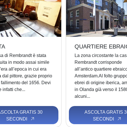
TA
QUARTIERE EBRAI
sa di Rembrandt è stata
La zona circostante la cas
ruita in modo assai simile
Rembrandt corrisponde
era all’epoca in cui era
all’antico quartiere ebraico
a dal pittore, grazie proprio
Amsterdam.Al folto gruppo
 fallimento del 1656. Devi
ebrei di origine iberica, arr
 infatti che...
in Olanda già verso il 158
alcuni...
ASCOLTA GRATIS 30
ASCOLTA GRATIS 3
SECONDI
SECONDI