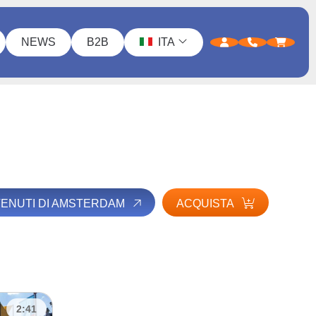
NEWS
B2B
ITA
NTENUTI DI AMSTERDAM
ACQUISTA
2:41