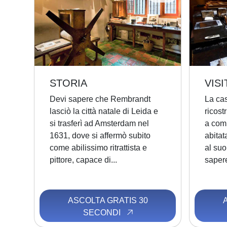
STORIA
VISI
Devi sapere che Rembrandt
La ca
lasciò la città natale di Leida e
ricost
si trasferì ad Amsterdam nel
a com’
1631, dove si affermò subito
abitat
come abilissimo ritrattista e
al suo
pittore, capace di...
sapere
ASCOLTA GRATIS 30
SECONDI