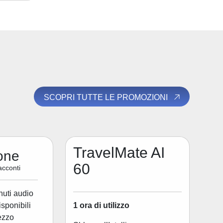
SCOPRI TUTTE LE PROMOZIONI
TravelMate AI
one
60
acconti
nuti audio
1 ora di utilizzo
disponibili
ezzo