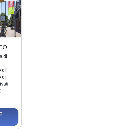
CO
a di
 di
 di
ivati
0,
0