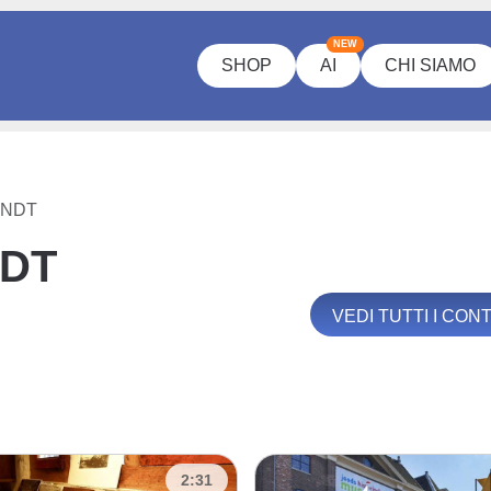
NEW
SHOP
AI
CHI SIAMO
ANDT
NDT
VEDI TUTTI I CO
2:31