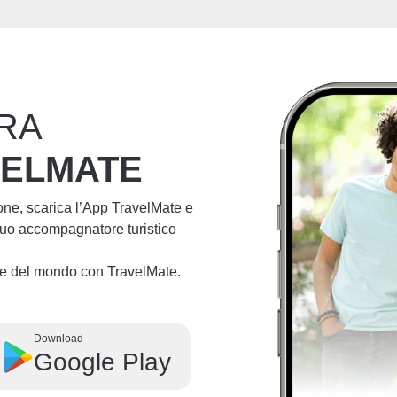
RA
VELMATE
ione, scarica l’App TravelMate e
 tuo accompagnatore turistico
lie del mondo con TravelMate.
Download
Google Play