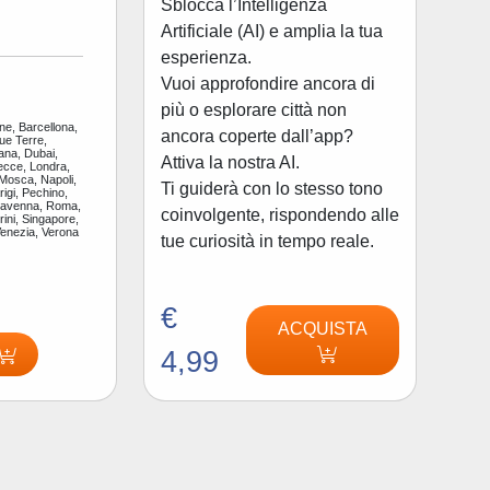
Sblocca l’Intelligenza
Artificiale (AI) e amplia la tua
esperienza.
Vuoi approfondire ancora di
più o esplorare città non
ne, Barcellona,
ancora coperte dall’app?
ue Terre,
ana, Dubai,
Attiva la nostra AI.
ecce, Londra,
 Mosca, Napoli,
Ti guiderà con lo stesso tono
igi, Pechino,
Ravenna, Roma,
coinvolgente, rispondendo alle
ini, Singapore,
Venezia, Verona
tue curiosità in tempo reale.
€
ACQUISTA
4,99