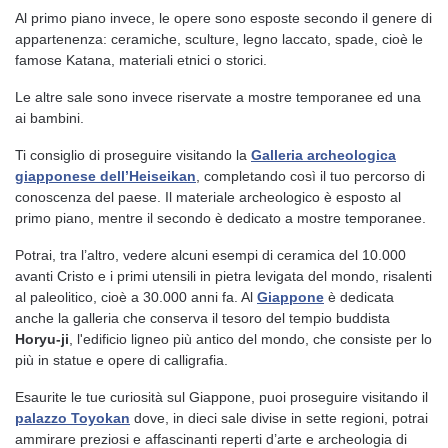
Al primo piano invece, le opere sono esposte secondo il genere di
appartenenza: ceramiche, sculture, legno laccato, spade, cioè le
famose Katana, materiali etnici o storici.
Le altre sale sono invece riservate a mostre temporanee ed una
ai bambini.
Ti consiglio di proseguire visitando la
Galleria archeologica
giapponese dell’Heiseikan
, completando così il tuo percorso di
conoscenza del paese. Il materiale archeologico è esposto al
primo piano, mentre il secondo è dedicato a mostre temporanee.
Potrai, tra l’altro, vedere alcuni esempi di ceramica del 10.000
avanti Cristo e i primi utensili in pietra levigata del mondo, risalenti
al paleolitico, cioè a 30.000 anni fa. Al
Giappone
è dedicata
anche la galleria che conserva il tesoro del tempio buddista
Horyu-ji
, l'edificio ligneo più antico del mondo, che consiste per lo
più in statue e opere di calligrafia.
Esaurite le tue curiosità sul Giappone, puoi proseguire visitando il
palazzo
Toyokan
dove, in dieci sale divise in sette regioni, potrai
ammirare preziosi e affascinanti reperti d’arte e archeologia di