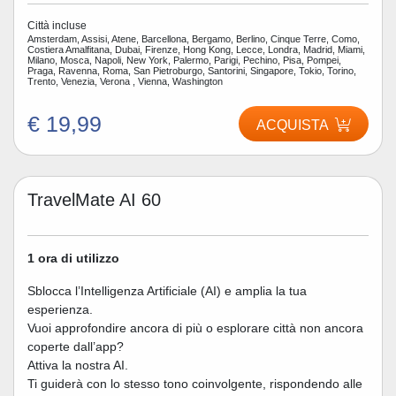
Città incluse
Amsterdam, Assisi, Atene, Barcellona, Bergamo, Berlino, Cinque Terre, Como,
Costiera Amalfitana, Dubai, Firenze, Hong Kong, Lecce, Londra, Madrid, Miami,
Milano, Mosca, Napoli, New York, Palermo, Parigi, Pechino, Pisa, Pompei,
Praga, Ravenna, Roma, San Pietroburgo, Santorini, Singapore, Tokio, Torino,
Trento, Venezia, Verona , Vienna, Washington
€ 19,99
ACQUISTA
TravelMate AI 60
1 ora di utilizzo
Sblocca l’Intelligenza Artificiale (AI) e amplia la tua
esperienza.
Vuoi approfondire ancora di più o esplorare città non ancora
coperte dall’app?
Attiva la nostra AI.
Ti guiderà con lo stesso tono coinvolgente, rispondendo alle