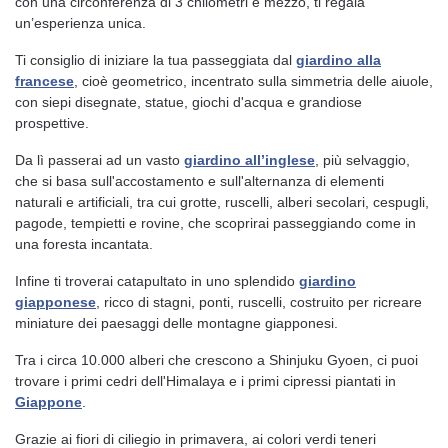
con una circonferenza di 3 chilometri e mezzo, ti regala
un’esperienza unica.
Ti consiglio di iniziare la tua passeggiata dal
giardino alla
francese
, cioè geometrico, incentrato sulla simmetria delle aiuole,
con siepi disegnate, statue, giochi d'acqua e grandiose
prospettive.
Da lì passerai ad un vasto
giardino all’inglese
, più selvaggio,
che si basa sull'accostamento e sull'alternanza di elementi
naturali e artificiali, tra cui grotte, ruscelli, alberi secolari, cespugli,
pagode, tempietti e rovine, che scoprirai passeggiando come in
una foresta incantata.
Infine ti troverai catapultato in uno splendido
giardino
giapponese
, ricco di stagni, ponti, ruscelli, costruito per ricreare
miniature dei paesaggi delle montagne giapponesi.
Tra i circa 10.000 alberi che crescono a Shinjuku Gyoen, ci puoi
trovare i primi cedri dell'Himalaya e i primi cipressi piantati in
Giappone
.
Grazie ai fiori di ciliegio in primavera, ai colori verdi teneri