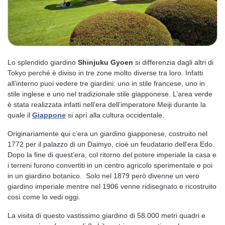
Lo splendido giardino
Shinjuku Gyoen
si differenzia dagli altri di
Tokyo perché è diviso in tre zone molto diverse tra loro. Infatti
all’interno puoi vedere tre giardini: uno in stile francese, uno in
stile inglese e uno nel tradizionale stile giapponese. L’area verde
è stata realizzata infatti nell’era dell’imperatore Meiji durante la
quale il
Giappone
si aprì alla cultura occidentale.
Originariamente qui c’era un giardino giapponese, costruito nel
1772 per il palazzo di un Daimyo, cioè un feudatario dell'era Edo.
Dopo la fine di quest’era, col ritorno del potere imperiale la casa e
i terreni furono convertiti in un centro agricolo sperimentale e poi
in un giardino botanico. Solo nel 1879 però divenne un vero
giardino imperiale mentre nel 1906 venne ridisegnato e ricostruito
così come lo vedi oggi.
La visita di questo vastissimo giardino di 58.000 metri quadri e