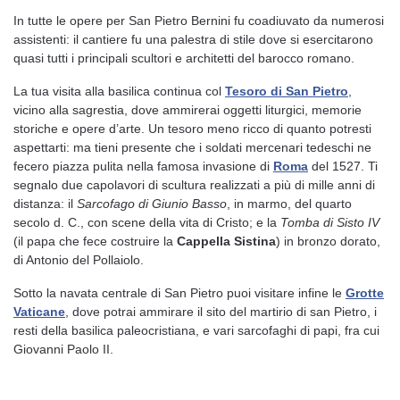
In tutte le opere per San Pietro Bernini fu coadiuvato da numerosi
assistenti: il cantiere fu una palestra di stile dove si esercitarono
quasi tutti i principali scultori e architetti del barocco romano.
La tua visita alla basilica continua col
Tesoro
di San Pietro
,
vicino alla sagrestia, dove ammirerai oggetti liturgici, memorie
storiche e opere d’arte. Un tesoro meno ricco di quanto potresti
aspettarti: ma tieni presente che i soldati mercenari tedeschi ne
fecero piazza pulita nella famosa invasione di
Roma
del 1527. Ti
segnalo due capolavori di scultura realizzati a più di mille anni di
distanza: il
Sarcofago di Giunio Basso
, in marmo, del quarto
secolo d. C., con scene della vita di Cristo; e la
Tomba di Sisto IV
(il papa che fece costruire la
Cappella Sistina
) in bronzo dorato,
di Antonio del Pollaiolo.
Sotto la navata centrale di San Pietro puoi visitare infine le
Grotte
Vaticane
, dove potrai ammirare il sito del martirio di san Pietro, i
resti della basilica paleocristiana, e vari sarcofaghi di papi, fra cui
Giovanni Paolo II.