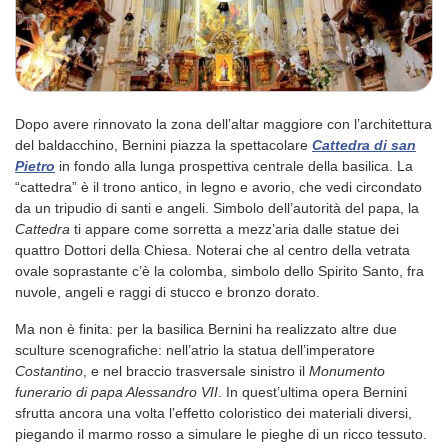
Dopo avere rinnovato la zona dell’altar maggiore con l’architettura
del baldacchino, Bernini piazza la spettacolare
Cattedra di san
Pietro
in fondo alla lunga prospettiva centrale della basilica. La
“cattedra” è il trono antico, in legno e avorio, che vedi circondato
da un tripudio di santi e angeli. Simbolo dell’autorità del papa, la
Cattedra
ti appare come sorretta a mezz’aria dalle statue dei
quattro Dottori della Chiesa. Noterai che al centro della vetrata
ovale soprastante c’è la colomba, simbolo dello Spirito Santo, fra
nuvole, angeli e raggi di stucco e bronzo dorato.
Ma non è finita: per la basilica Bernini ha realizzato altre due
sculture scenografiche: nell’atrio la statua dell’imperatore
Costantino
, e nel braccio trasversale sinistro il
Monumento
funerario di papa Alessandro VII
. In quest’ultima opera Bernini
sfrutta ancora una volta l’effetto coloristico dei materiali diversi,
piegando il marmo rosso a simulare le pieghe di un ricco tessuto.