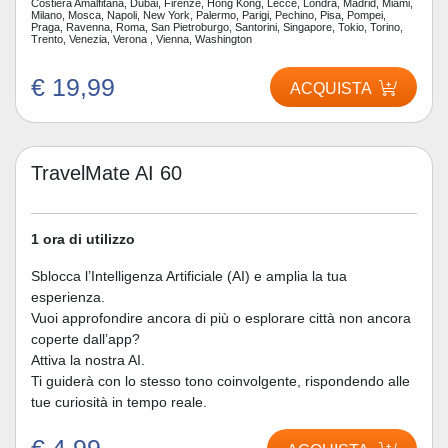
Costiera Amalfitana, Dubai, Firenze, Hong Kong, Lecce, Londra, Madrid, Miami,
Milano, Mosca, Napoli, New York, Palermo, Parigi, Pechino, Pisa, Pompei,
Praga, Ravenna, Roma, San Pietroburgo, Santorini, Singapore, Tokio, Torino,
Trento, Venezia, Verona , Vienna, Washington
€ 19,99
ACQUISTA
TravelMate AI 60
1 ora di utilizzo
Sblocca l’Intelligenza Artificiale (AI) e amplia la tua
esperienza.
Vuoi approfondire ancora di più o esplorare città non ancora
coperte dall’app?
Attiva la nostra AI.
Ti guiderà con lo stesso tono coinvolgente, rispondendo alle
tue curiosità in tempo reale.