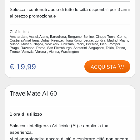
Sblocca i contenuti audio di tutte le città disponibili per 3 anni
al prezzo promozionale
Città incluse
Amsterdam, Assisi, Atene, Barcellona, Bergamo, Berlino, Cinque Terre, Como,
Costiera Amalfitana, Dubai, Firenze, Hong Kong, Lecce, Londra, Madrid, Miami,
Milano, Mosca, Napoli, New York, Palermo, Parigi, Pechino, Pisa, Pompei,
Praga, Ravenna, Roma, San Pietroburgo, Santorini, Singapore, Tokio, Torino,
Trento, Venezia, Verona , Vienna, Washington
€ 19,99
ACQUISTA
TravelMate AI 60
1 ora di utilizzo
Sblocca l’Intelligenza Artificiale (AI) e amplia la tua
esperienza.
Vuoi approfondire ancora di più o esplorare città non ancora