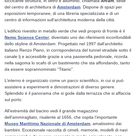
luccicante struttura, in vetro e alluminio, chiamata
Arcam
, sede
del centro di architettura di
Amsterdam
. Dispone di spazi per
esposizioni temporanee, di una libreria specializzata e di un
centro di informazioni sull’architettura moderna della città.
L’edificio rivestito in metallo verde che vedi proprio di fronte è il
Nemo Science Center
, diventato uno dei riferimenti inconfondibili
dello skyline di Amsterdam. Progettato nel 1997 dall’architetto
italiano Renzo Piano, in corrispondenza del tunnel stradale sotto il
canale Ij e accessibile grazie a una passerella pedonale, ricorda
nella sagoma lo scafo di un bastimento che sta affondando, tanto
da essere soprannominato “Titanic”.
L’interno è organizzato come un parco scientifico, in cui si può
assistere a esperimenti e dimostrazioni di diverso genere.
Splendido è il panorama che si gode dalla terrazza che si affaccia
sul porto.
All’estremità del bacino vedi il grande magazzino
dell’ammiragliato, risalente al 1656, che ospita l’importante
Museo Marittimo Nazionale di Amsterdam
, amatissimo dai
bambini. Eccezionale raccolta di cimeli, memorie, modelli di navi