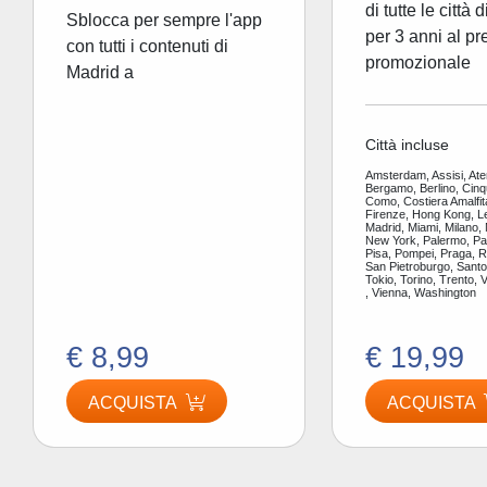
di tutte le città 
Sblocca per sempre l'app
per 3 anni al pr
con tutti i contenuti di
promozionale
Madrid a
Città incluse
Amsterdam, Assisi, Ate
Bergamo, Berlino, Cinq
Como, Costiera Amalfit
Firenze, Hong Kong, L
Madrid, Miami, Milano,
New York, Palermo, Par
Pisa, Pompei, Praga, 
San Pietroburgo, Santor
Tokio, Torino, Trento, 
, Vienna, Washington
€ 8,99
€ 19,99
ACQUISTA
ACQUISTA