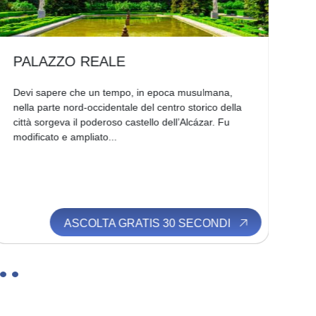
PALAZZO REALE
P
Devi sapere che un tempo, in epoca musulmana,
Il 
nella parte nord-occidentale del centro storico della
spa
città sorgeva il poderoso castello dell’Alcázar. Fu
anc
modificato e ampliato...
ter
ASCOLTA GRATIS 30 SECONDI