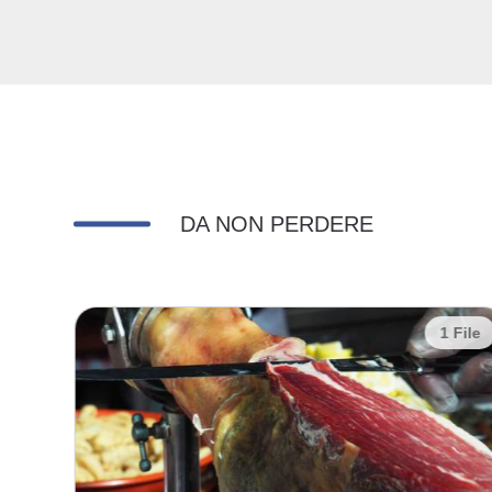
DA NON PERDERE
 File
1 File