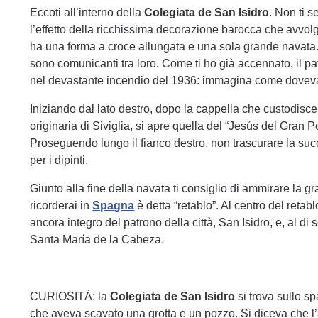
Eccoti all’interno della
Colegiata de San Isidro
. Non ti s
l’effetto della ricchissima decorazione barocca che avvolg
ha una forma a croce allungata e una sola grande navata.
sono comunicanti tra loro. Come ti ho già accennato, il pat
nel devastante incendio del 1936: immagina come dovev
Iniziando dal lato destro, dopo la cappella che custodisc
originaria di Siviglia, si apre quella del “Jesús del Gran Po
Proseguendo lungo il fianco destro, non trascurare la suc
per i dipinti.
Giunto alla fine della navata ti consiglio di ammirare la g
ricorderai in
Spagna
è detta “retablo”. Al centro del reta
ancora integro del patrono della città, San Isidro, e, al di 
Santa María de la Cabeza.
CURIOSITÀ: la
Colegiata de San Isidro
si trova sullo s
che aveva scavato una grotta e un pozzo. Si diceva che l