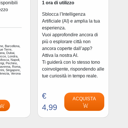
1 ora di utilizzo
disponibili
ezzo
Sblocca l’Intelligenza
Artificiale (AI) e amplia la tua
esperienza.
Vuoi approfondire ancora di
più o esplorare città non
ne, Barcellona,
ancora coperte dall’app?
ue Terre,
ana, Dubai,
Attiva la nostra AI.
ecce, Londra,
 Mosca, Napoli,
Ti guiderà con lo stesso tono
igi, Pechino,
Ravenna, Roma,
coinvolgente, rispondendo alle
ini, Singapore,
Venezia, Verona
tue curiosità in tempo reale.
€
ACQUISTA
4,99