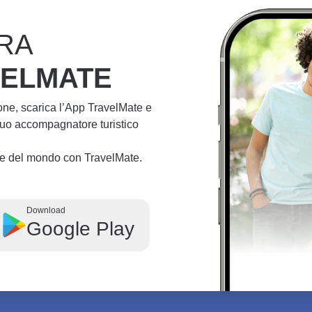
RA
VELMATE
ione, scarica l’App TravelMate e
 tuo accompagnatore turistico
lie del mondo con TravelMate.
Download
Google Play