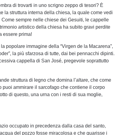
embra di trovarti in uno scrigno zeppo di tesori? È
e la struttura interna della chiesa, la quale come vedi
 Come sempre nelle chiese dei Gesuiti, le cappelle
rimonio artistico della chiesa ha subito gravi perdite
a essere prima!
e la popolare immagine della “Virgen de la Macarena”,
der”, la più sfarzosa di tutte, dai bei pennacchi dipinti.
cessiva cappella di San José, pregevole soprattutto
rande struttura di legno che domina l’altare, che come
blo puoi ammirare il sarcofago che contiene il corpo
sotto di questo, una urna con i resti di sua moglie,
pazio occupato in precedenza dalla casa del santo,
’acqua del pozzo fosse miracolosa e che guarisse i