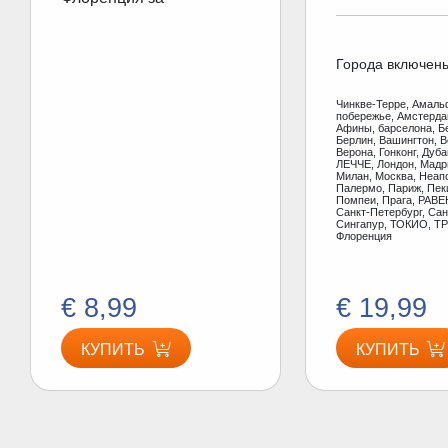
Города включен
Чинкве-Терре, Амаль
побережье, Амстерд
Афины, барселона, Б
Берлин, Вашингтон, В
Верона, Гонконг, Дуб
ЛЕЧЧЕ, Лондон, Мадр
Милан, Москва, Неап
Палермо, Париж, Пеки
Помпеи, Прага, РАВЕ
Санкт-Петербург, Сан
Сингапур, ТОКИО, ТР
Флоренция
€ 8,99
€ 19,99
КУПИТЬ
КУПИТЬ