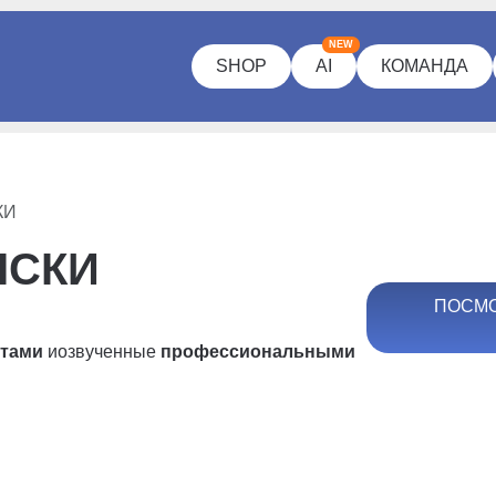
NEW
SHOP
AI
КОМАНДА
КИ
ЫСКИ
ПОСМО
ртами
и
озвученные
профессиональными