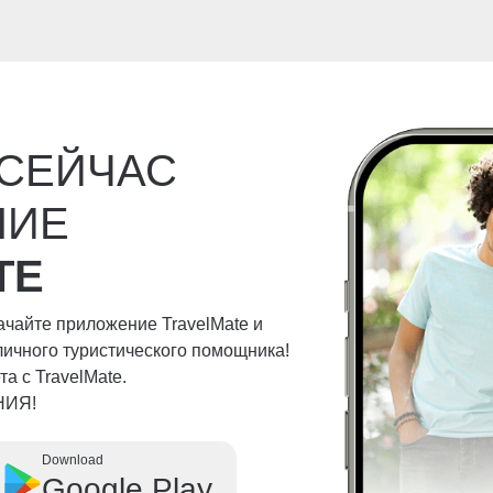
 СЕЙЧАС
НИЕ
TE
качайте приложение TravelMate и
личного туристического помощника!
а с TravelMate.
НИЯ!
Download
Google Play