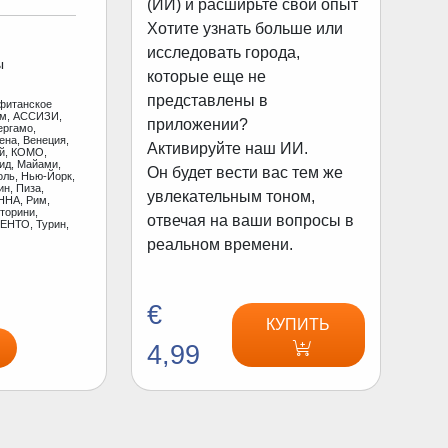
(ИИ) и расширьте свой опыт
Хотите узнать больше или
исследовать города,
ы
которые еще не
представлены в
фитанское
ам, АССИЗИ,
приложении?
ергамо,
ена, Венеция,
Активируйте наш ИИ.
ай, КОМО,
ид, Майами,
Он будет вести вас тем же
оль, Нью-Йорк,
н, Пиза,
увлекательным тоном,
ННА, Рим,
торини,
отвечая на ваши вопросы в
ЕНТО, Турин,
реальном времени.
€
КУПИТЬ
4,99