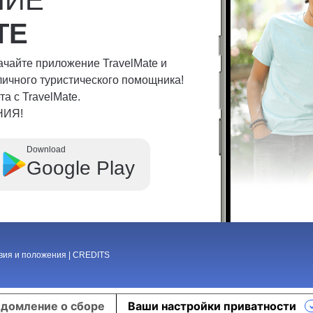
TE
качайте приложение TravelMate и
личного туристического помощника!
а с TravelMate.
НИЯ!
Download
Google Play
вия и положения
|
CREDITS
домление о сборе
Ваши настройки приватности