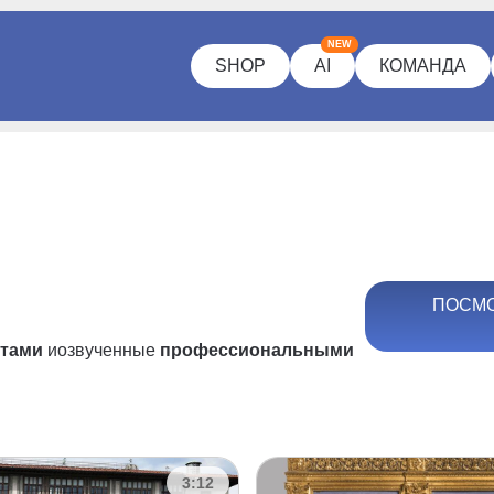
NEW
SHOP
AI
КОМАНДА
ПОСМО
ртами
и
озвученные
профессиональными
3:12