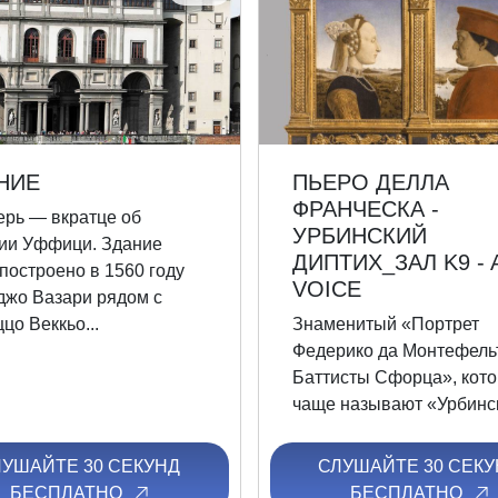
НИЕ
ПЬЕРО ДЕЛЛА
ФРАНЧЕСКА -
ерь — вкратце об
УРБИНСКИЙ
ии Уффици. Здание
ДИПТИХ_ЗАЛ K9 - 
построено в 1560 году
VOICE
жо Вазари рядом с
цо Веккьо...
Знаменитый «Портрет
Федерико да Монтефель
Баттисты Сфорца», кот
чаще называют «Урбинск
ЛУШАЙТЕ 30 СЕКУНД
СЛУШАЙТЕ 30 СЕКУ
БЕСПЛАТНО
БЕСПЛАТНО