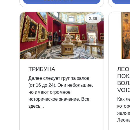
2:39
ТРИБУНА
ЛЕО
ПОК
Далее следует группа залов
ВОЛ
(от 16 до 24). Они небольшие,
VOI
но имеют огромное
историческое значение. Все
Как л
здесь...
котор
являе
Леона