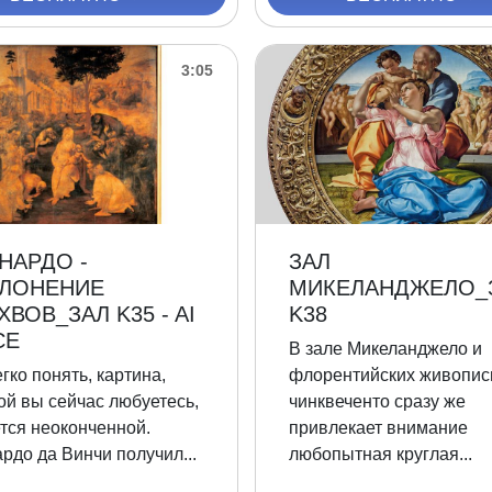
3:05
НАРДО -
ЗАЛ
ЛОНЕНИЕ
МИКЕЛАНДЖЕЛО_
ХВОВ_ЗАЛ K35 - AI
K38
CE
В зале Микеланджело и
егко понять, картина,
флорентийских живопис
ой вы сейчас любуетесь,
чинквеченто сразу же
тся неоконченной.
привлекает внимание
рдо да Винчи получил...
любопытная круглая...