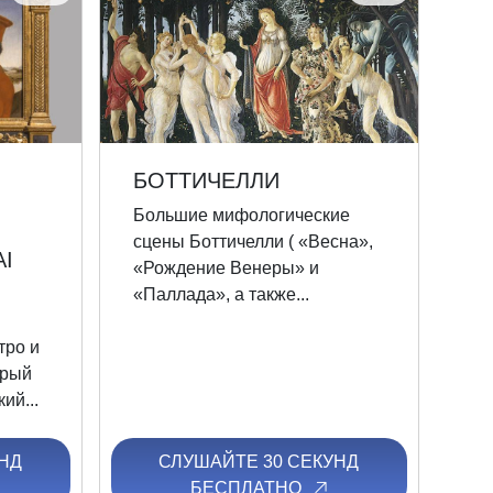
БОТТИЧЕЛЛИ
Большие мифологические
сцены Боттичелли ( «Весна»,
AI
«Рождение Венеры» и
«Паллада», а также...
тро и
орый
ий...
НД
СЛУШАЙТЕ 30 СЕКУНД
БЕСПЛАТНО