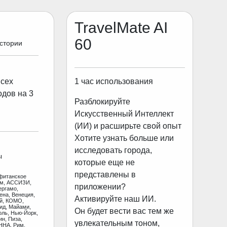
TravelMate AI
60
истории
1 час использования
всех
одов на 3
Разблокируйте
Искусственный Интеллект
(ИИ) и расширьте свой опыт
Хотите узнать больше или
исследовать города,
ы
которые еще не
представлены в
фитанское
ам, АССИЗИ,
приложении?
ергамо,
ена, Венеция,
Активируйте наш ИИ.
ай, КОМО,
ид, Майами,
Он будет вести вас тем же
оль, Нью-Йорк,
н, Пиза,
увлекательным тоном,
ННА, Рим,