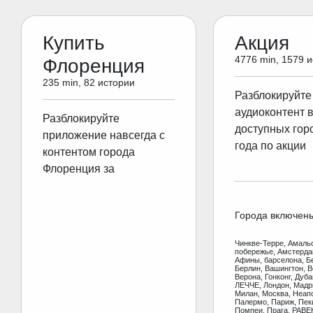
Купить
Акция
4776 min, 1579 
Флоренция
235 min, 82 истории
Разблокируйте
аудиоконтент 
Разблокируйте
доступных гор
приложение навсегда с
года по акции
контентом города
Флоренция за
Города включен
Чинкве-Терре, Амаль
побережье, Амстерд
Афины, барселона, Б
Берлин, Вашингтон, В
Верона, Гонконг, Дуб
ЛЕЧЧЕ, Лондон, Мадр
Милан, Москва, Неап
Палермо, Париж, Пеки
Помпеи, Прага, РАВЕ