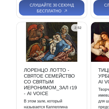
СЛУШАЙТЕ 30 СЕКУНД
С
БЕСПЛАТНО
2:52
ЛОРЕНЦО ЛОТТО -
ТИЦ
СВЯТОЕ СЕМЕЙСТВО
УРБ
СО СВЯТЫМ
AI V
ИЕРОНИМОМ_ЗАЛ г19
Творч
- AI VOICE
имевш
В этом зале, который
для ш
называется Каппеллина
предс