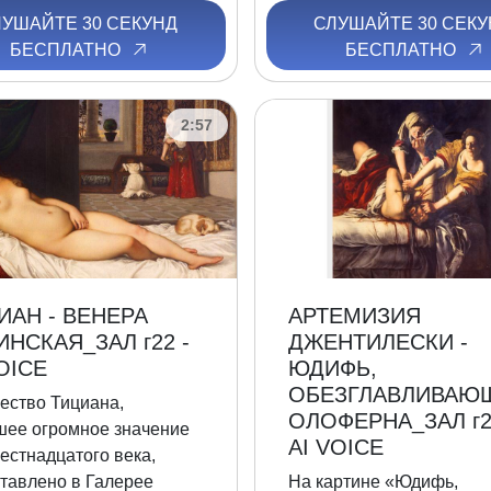
ЛУШАЙТЕ 30 СЕКУНД
СЛУШАЙТЕ 30 СЕКУ
БЕСПЛАТНО
БЕСПЛАТНО
2:57
ИАН - ВЕНЕРА
АРТЕМИЗИЯ
ИНСКАЯ_ЗАЛ г22 -
ДЖЕНТИЛЕСКИ -
OICE
ЮДИФЬ,
ОБЕЗГЛАВЛИВАЮ
ество Тициана,
ОЛОФЕРНА_ЗАЛ г2
ее огромное значение
AI VOICE
естнадцатого века,
тавлено в Галерее
На картине «Юдифь,