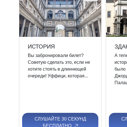
ИСТОРИЯ
ЗДА
Вы забронировали билет?
А теп
Советую сделать это, если не
истор
хотите стоять в длиннющей
было 
очереди! Уффици, которая...
Джорд
Палац
СЛУШАЙТЕ 30 СЕКУНД
С
БЕСПЛАТНО