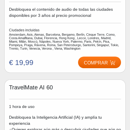
Desbloquea el contenido de audio de todas las ciudades
disponibles por 3 años al precio promocional
Ciudades incluidas
Amsterdam, Asis, Atenas, Barcelona, Bergamo, Berlín, Cinque Terre, Como,
Costa Amalfitana, Dubai, Florencia, Hong Kong , Lecce, Londres, Madrid,
Miami, Milán, Moscù, Nápoles, Nueva York, Palermo, Paris, Pekín, Pisa,
Pompeya, Praga, Rávena, Roma, San Petersburgo, Santorini, Singapur, Tokio,
Trento, Turin, Venecia, Verona , Viena, Washington
€ 19,99
COMPRAR
TravelMate AI 60
1 hora de uso
Desbloquea la Inteligencia Artificial (IA) y amplía tu
experiencia
¿Quieres explorar aún más o descubrir ciudades que aún no