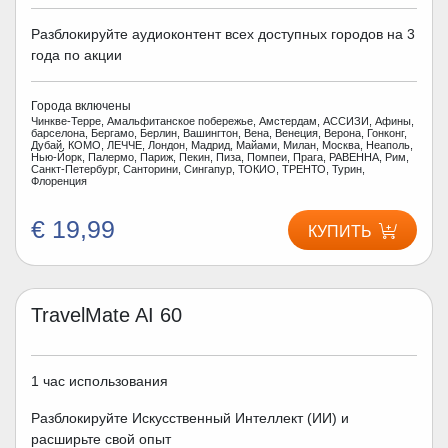
Разблокируйте аудиоконтент всех доступных городов на 3
года по акции
Города включены
Чинкве-Терре, Амальфитанское побережье, Амстердам, АССИЗИ, Афины,
барселона, Бергамо, Берлин, Вашингтон, Вена, Венеция, Верона, Гонконг,
Дубай, КОМО, ЛЕЧЧЕ, Лондон, Мадрид, Майами, Милан, Москва, Неаполь,
Нью-Йорк, Палермо, Париж, Пекин, Пиза, Помпеи, Прага, РАВЕННА, Рим,
Санкт-Петербург, Санторини, Сингапур, ТОКИО, ТРЕНТО, Турин,
Флоренция
€ 19,99
КУПИТЬ
TravelMate AI 60
1 час использования
Разблокируйте Искусственный Интеллект (ИИ) и
расширьте свой опыт