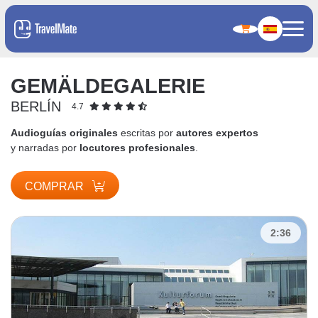
GEMÄLDEGALERIE
BERLÍN
4.7
Audioguías originales
escritas por
autores expertos
y narradas por
locutores profesionales
.
COMPRAR
2:36