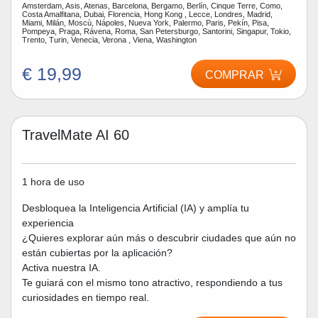
Amsterdam, Asis, Atenas, Barcelona, Bergamo, Berlín, Cinque Terre, Como,
Costa Amalfitana, Dubai, Florencia, Hong Kong , Lecce, Londres, Madrid,
Miami, Milán, Moscù, Nápoles, Nueva York, Palermo, Paris, Pekín, Pisa,
Pompeya, Praga, Rávena, Roma, San Petersburgo, Santorini, Singapur, Tokio,
Trento, Turin, Venecia, Verona , Viena, Washington
€ 19,99
COMPRAR
TravelMate AI 60
1 hora de uso
Desbloquea la Inteligencia Artificial (IA) y amplía tu
experiencia
¿Quieres explorar aún más o descubrir ciudades que aún no
están cubiertas por la aplicación?
Activa nuestra IA.
Te guiará con el mismo tono atractivo, respondiendo a tus
curiosidades en tiempo real.