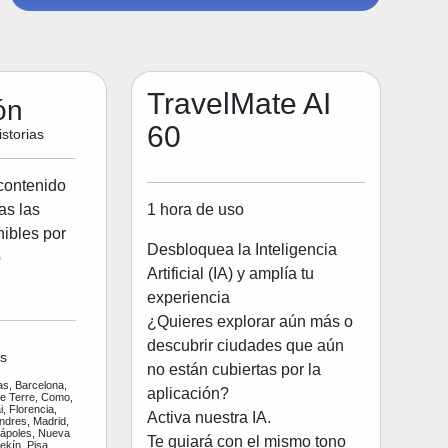
TravelMate AI
ón
60
storias
contenido
1 hora de uso
as las
ibles por
Desbloquea la Inteligencia
o
Artificial (IA) y amplía tu
experiencia
¿Quieres explorar aún más o
descubrir ciudades que aún
s
no están cubiertas por la
as, Barcelona,
aplicación?
ue Terre, Como,
, Florencia,
Activa nuestra IA.
ndres, Madrid,
Nápoles, Nueva
Te guiará con el mismo tono
ekín, Pisa,