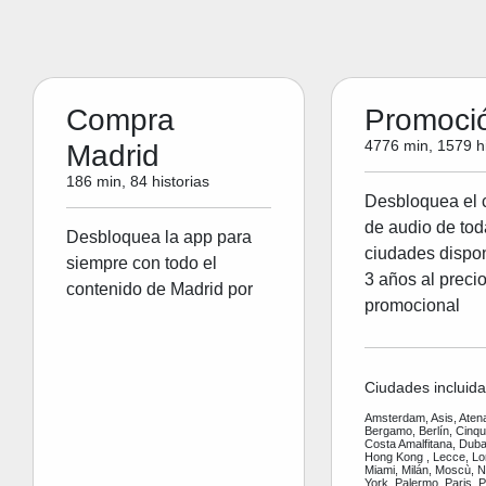
Compra
Promoci
4776 min, 1579 hi
Madrid
186 min, 84 historias
Desbloquea el 
de audio de tod
Desbloquea la app para
ciudades dispon
siempre con todo el
3 años al preci
contenido de Madrid por
promocional
Ciudades incluida
Amsterdam, Asis, Aten
Bergamo, Berlín, Cinq
Costa Amalfitana, Dubai
Hong Kong , Lecce, Lo
Miami, Milán, Moscù, 
York, Palermo, Paris, P