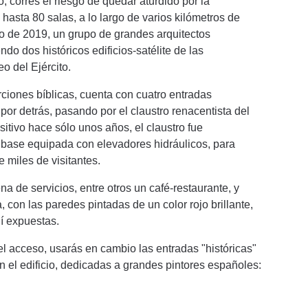
, corres el riesgo de quedar aturdido por la
 hasta 80 salas, a lo largo de varios kilómetros de
rio de 2019, un grupo de grandes arquitectos
do dos históricos edificios-satélite de las
o del Ejército.
orciones bíblicas, cuenta con cuatro entradas
 por detrás, pasando por el claustro renacentista del
itivo hace sólo unos años, el claustro fue
 base equipada con elevadores hidráulicos, para
e miles de visitantes.
a de servicios, entre otros un café-restaurante, y
con las paredes pintadas de un color rojo brillante,
í expuestas.
l acceso, usarás en cambio las entradas "históricas"
 el edificio, dedicadas a grandes pintores españoles: