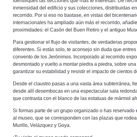
identifiques las secciones que más te interesan. De hecho
inmensidad del edificio y sus colecciones, distribuidas en
recorrido. Por si eso no bastase, en vistas del bicentena
internacionales ha ampliado aún más el recorrido, añadien
proximidades: el Casón del Buen Retiro y el antiguo Muse
Para gestionar el flujo de visitantes, de verdaderas prop
diferentes. Si estás solo, te aconsejo sin duda que entres
convento de los Jerónimos. Incorporado al recorrido expos
desmontado y vuelto a montar piedra a piedra, sobre una
garantizar su estabilidad y resistir el impacto de cientos d
Desde el claustro pasas a una vasta área subterránea, llen
desde allí desembocas en una espectacular sala redonda, 
que contrasta con el blanco de las estatuas de mármol ah
Si formas parte de un grupo organizado o has reservado e
al museo, que se corresponden con las plazas que rodean
Murillo, Velázquez y Goya.