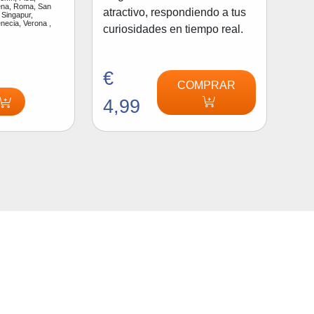
na, Roma, San
atractivo, respondiendo a tus
 Singapur,
enecia, Verona ,
curiosidades en tiempo real.
€
COMPRAR
4,99