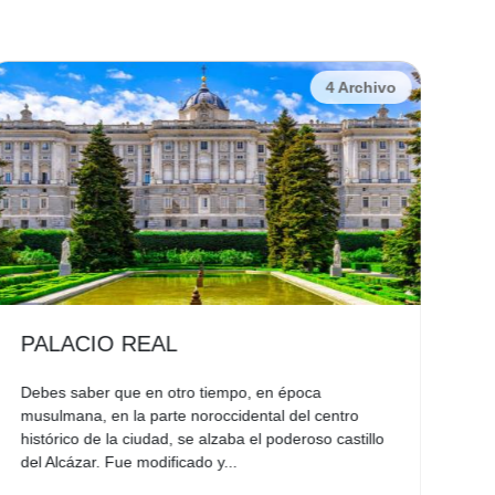
4 Archivo
PALACIO REAL
P
Debes saber que en otro tiempo, en época
El 
musulmana, en la parte noroccidental del centro
es 
histórico de la ciudad, se alzaba el poderoso castillo
Tam
del Alcázar. Fue modificado y...
mus