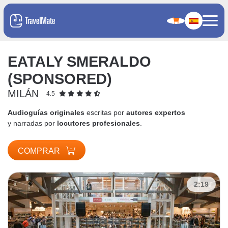
EATALY SMERALDO
(SPONSORED)
MILÁN
4.5
Audioguías originales
escritas por
autores expertos
y narradas por
locutores profesionales
.
COMPRAR
2:19