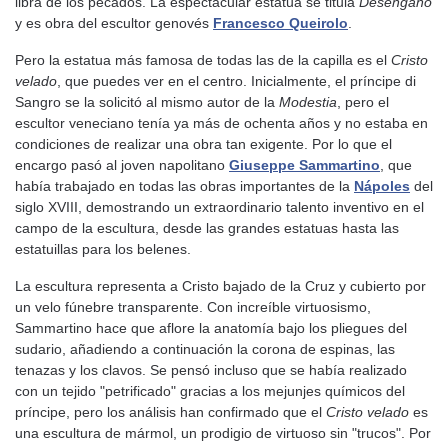
libra de los pecados. La espectacular estatua se titula
Desengaño
y es obra del escultor genovés
Francesco Queirolo
.
Pero la estatua más famosa de todas las de la capilla es el
Cristo
velado
, que puedes ver en el centro. Inicialmente, el príncipe di
Sangro se la solicitó al mismo autor de la
Modestia
, pero el
escultor veneciano tenía ya más de ochenta años y no estaba en
condiciones de realizar una obra tan exigente. Por lo que el
encargo pasó al joven napolitano
Giuseppe Sammartino
, que
había trabajado en todas las obras importantes de la
Nápoles
del
siglo XVIII, demostrando un extraordinario talento inventivo en el
campo de la escultura, desde las grandes estatuas hasta las
estatuillas para los belenes.
La escultura representa a Cristo bajado de la Cruz y cubierto por
un velo fúnebre transparente. Con increíble virtuosismo,
Sammartino hace que aflore la anatomía bajo los pliegues del
sudario, añadiendo a continuación la corona de espinas, las
tenazas y los clavos. Se pensó incluso que se había realizado
con un tejido "petrificado" gracias a los mejunjes químicos del
príncipe, pero los análisis han confirmado que el
Cristo velado
es
una escultura de mármol, un prodigio de virtuoso sin "trucos". Por