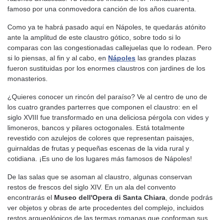
famoso por una conmovedora canción de los años cuarenta.
Como ya te habrá pasado aquí en Nápoles, te quedarás atónito
ante la amplitud de este claustro gótico, sobre todo si lo
comparas con las congestionadas callejuelas que lo rodean. Pero
si lo piensas, al fin y al cabo, en
Nápoles
las grandes plazas
fueron sustituidas por los enormes claustros con jardines de los
monasterios.
¿Quieres conocer un rincón del paraíso? Ve al centro de uno de
los cuatro grandes parterres que componen el claustro: en el
siglo XVIII fue transformado en una deliciosa pérgola con vides y
limoneros, bancos y pilares octogonales. Está totalmente
revestido con azulejos de colores que representan paisajes,
guirnaldas de frutas y pequeñas escenas de la vida rural y
cotidiana. ¡Es uno de los lugares más famosos de Nápoles!
De las salas que se asoman al claustro, algunas conservan
restos de frescos del siglo XIV. En un ala del convento
encontrarás el
Museo dell'Opera di Santa Chiara
, donde podrás
ver objetos y obras de arte procedentes del complejo, incluidos
restos arqueológicos de las termas romanas que conforman sus