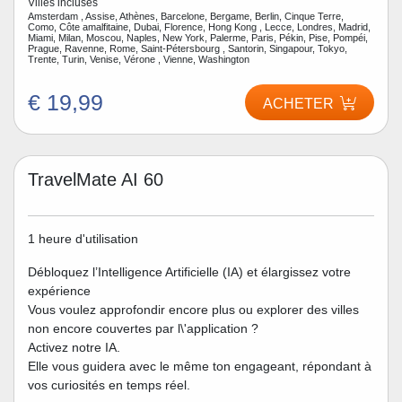
Villes incluses
Amsterdam , Assise, Athènes, Barcelone, Bergame, Berlin, Cinque Terre,
Como, Côte amalfitaine, Dubai, Florence, Hong Kong , Lecce, Londres, Madrid,
Miami, Milan, Moscou, Naples, New York, Palerme, Paris, Pékin, Pise, Pompéi,
Prague, Ravenne, Rome, Saint-Pétersbourg , Santorin, Singapour, Tokyo,
Trente, Turin, Venise, Vérone , Vienne, Washington
€ 19,99
ACHETER
TravelMate AI 60
1 heure d'utilisation
Débloquez l’Intelligence Artificielle (IA) et élargissez votre
expérience
Vous voulez approfondir encore plus ou explorer des villes
non encore couvertes par l\'application ?
Activez notre IA.
Elle vous guidera avec le même ton engageant, répondant à
vos curiosités en temps réel.