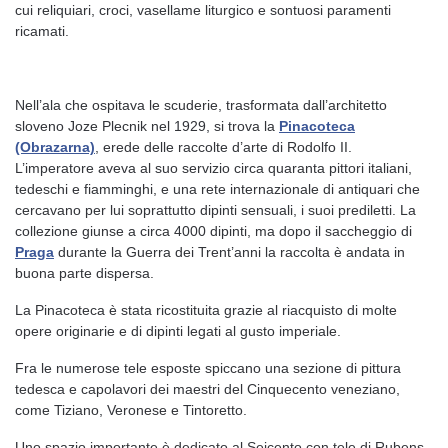
cui reliquiari, croci, vasellame liturgico e sontuosi paramenti
ricamati.
Nell’ala che ospitava le scuderie, trasformata dall’architetto
sloveno Joze Plecnik nel 1929, si trova la
Pinacoteca
(Obrazarna)
, erede delle raccolte d’arte di Rodolfo II.
L’imperatore aveva al suo servizio circa quaranta pittori italiani,
tedeschi e fiamminghi, e una rete internazionale di antiquari che
cercavano per lui soprattutto dipinti sensuali, i suoi prediletti. La
collezione giunse a circa 4000 dipinti, ma dopo il saccheggio di
Praga
durante la Guerra dei Trent’anni la raccolta è andata in
buona parte dispersa.
La Pinacoteca è stata ricostituita grazie al riacquisto di molte
opere originarie e di dipinti legati al gusto imperiale.
Fra le numerose tele esposte spiccano una sezione di pittura
tedesca e capolavori dei maestri del Cinquecento veneziano,
come Tiziano, Veronese e Tintoretto.
Uno spazio importante è dedicato al Seicento con tele di Rubens