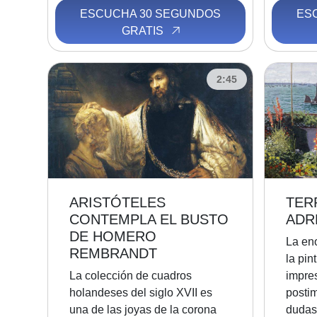
ESCUCHA 30 SEGUNDOS
ES
GRATIS
2:45
ARISTÓTELES
TER
CONTEMPLA EL BUSTO
ADR
DE HOMERO
La en
REMBRANDT
la pin
La colección de cuadros
impres
holandeses del siglo XVII es
postim
una de las joyas de la corona
dudas,