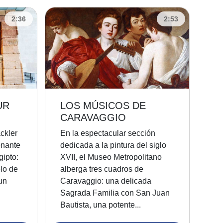
2:36
2:53
UR
LOS MÚSICOS DE
CARAVAGGIO
ckler
En la espectacular sección
onante
dedicada a la pintura del siglo
ipto:
XVII, el Museo Metropolitano
lo de
alberga tres cuadros de
un
Caravaggio: una delicada
Sagrada Familia con San Juan
Bautista, una potente...