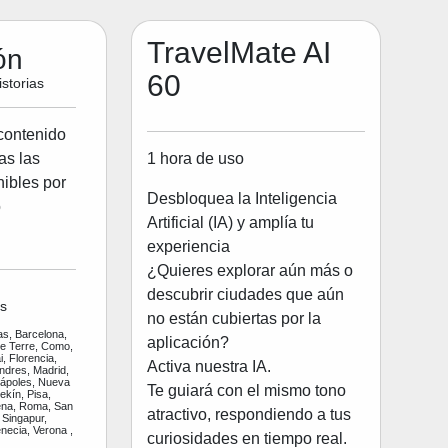
TravelMate AI
ón
60
storias
contenido
1 hora de uso
as las
ibles por
Desbloquea la Inteligencia
o
Artificial (IA) y amplía tu
experiencia
¿Quieres explorar aún más o
descubrir ciudades que aún
s
no están cubiertas por la
as, Barcelona,
aplicación?
ue Terre, Como,
, Florencia,
Activa nuestra IA.
ndres, Madrid,
Nápoles, Nueva
Te guiará con el mismo tono
ekín, Pisa,
na, Roma, San
atractivo, respondiendo a tus
 Singapur,
enecia, Verona ,
curiosidades en tiempo real.