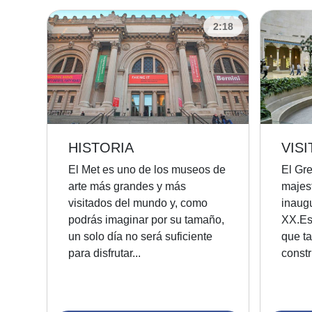
2:18
HISTORIA
VISI
El Met es uno de los museos de
El Gre
arte más grandes y más
majest
visitados del mundo y, como
inaugu
podrás imaginar por su tamaño,
XX.Es
un solo día no será suficiente
que t
para disfrutar...
constr