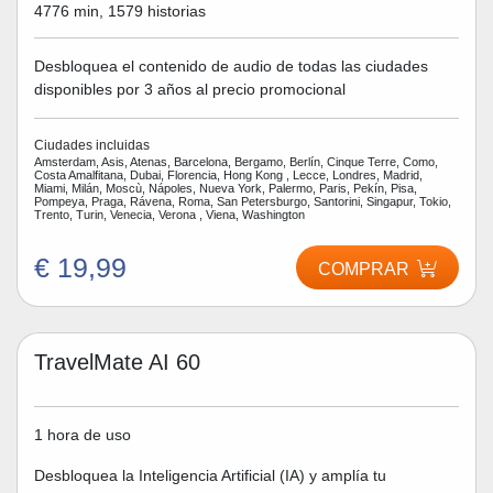
4776 min, 1579 historias
Desbloquea el contenido de audio de todas las ciudades
disponibles por 3 años al precio promocional
Ciudades incluidas
Amsterdam, Asis, Atenas, Barcelona, Bergamo, Berlín, Cinque Terre, Como,
Costa Amalfitana, Dubai, Florencia, Hong Kong , Lecce, Londres, Madrid,
Miami, Milán, Moscù, Nápoles, Nueva York, Palermo, Paris, Pekín, Pisa,
Pompeya, Praga, Rávena, Roma, San Petersburgo, Santorini, Singapur, Tokio,
Trento, Turin, Venecia, Verona , Viena, Washington
€ 19,99
COMPRAR
TravelMate AI 60
1 hora de uso
Desbloquea la Inteligencia Artificial (IA) y amplía tu