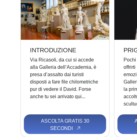
INTRODUZIONE
PRI
Via Ricasoli, da cui si accede
Pochi
alla Galleria dell’Accademia, è
offrir
presa d’assalto dai turisti
emozi
disposti a fare file chilometriche
Galle
pur di vedere il David. Forse
la pri
anche tu sei arrivato qui...
accolt
scultur
ASCOLTA GRATIS 30
SECONDI