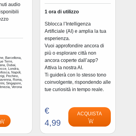
nuti audio
1 ora di utilizzo
disponibili
ezzo
Sblocca l’Intelligenza
Artificiale (AI) e amplia la tua
esperienza.
Vuoi approfondire ancora di
più o esplorare città non
ne, Barcellona,
ancora coperte dall’app?
ue Terre,
ana, Dubai,
Attiva la nostra AI.
ecce, Londra,
 Mosca, Napoli,
Ti guiderà con lo stesso tono
igi, Pechino,
Ravenna, Roma,
coinvolgente, rispondendo alle
ini, Singapore,
Venezia, Verona
tue curiosità in tempo reale.
€
ACQUISTA
4,99