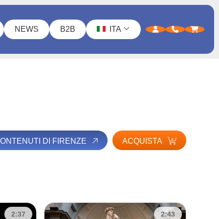
NEWS
B2B
ITA
 CONTENUTI DI FIRENZE
ACQUISTA
2:37
2:43