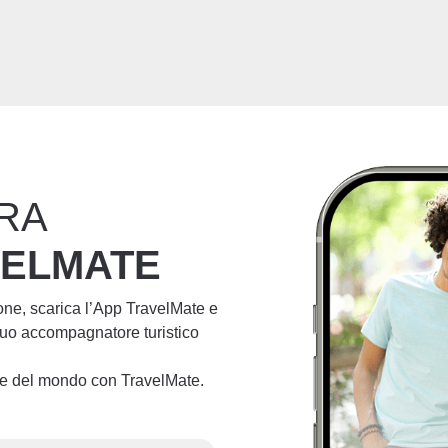
RA
VELMATE
ione, scarica l’App TravelMate e
 tuo accompagnatore turistico
lie del mondo con TravelMate.