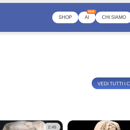
NEW
SHOP
AI
CHI SIAMO
VEDI TUTTI I
2:45