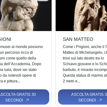
GIONI
SAN MATTEO
 musei al mondo possono
Come i Prigioni, anche il
ti un percorso ricco di
Matteo di Michelangelo, c
oni come quello della
trovi sul lato destro tra lo
ria dell’Accademia. Dopo
Schiavo giovane e lo Sch
ma sala, dove sei stato
barbuto, è rimasto incompi
o da notevoli opere di
Questa statua di marmo al
a e pittura...
2 metri e...
ASCOLTA GRATIS 30
ASCOLTA GRATIS 3
SECONDI
SECONDI