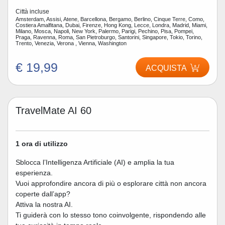
Città incluse
Amsterdam, Assisi, Atene, Barcellona, Bergamo, Berlino, Cinque Terre, Como,
Costiera Amalfitana, Dubai, Firenze, Hong Kong, Lecce, Londra, Madrid, Miami,
Milano, Mosca, Napoli, New York, Palermo, Parigi, Pechino, Pisa, Pompei,
Praga, Ravenna, Roma, San Pietroburgo, Santorini, Singapore, Tokio, Torino,
Trento, Venezia, Verona , Vienna, Washington
€ 19,99
ACQUISTA
TravelMate AI 60
1 ora di utilizzo
Sblocca l’Intelligenza Artificiale (AI) e amplia la tua
esperienza.
Vuoi approfondire ancora di più o esplorare città non ancora
coperte dall’app?
Attiva la nostra AI.
Ti guiderà con lo stesso tono coinvolgente, rispondendo alle