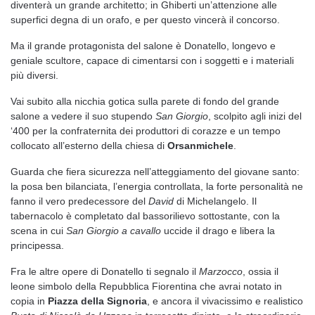
diventerà un grande architetto; in Ghiberti un’attenzione alle
superfici degna di un orafo, e per questo vincerà il concorso.
Ma il grande protagonista del salone è Donatello, longevo e
geniale scultore, capace di cimentarsi con i soggetti e i materiali
più diversi.
Vai subito alla nicchia gotica sulla parete di fondo del grande
salone a vedere il suo stupendo
San Giorgio
, scolpito agli inizi del
‘400 per la confraternita dei produttori di corazze e un tempo
collocato all’esterno della chiesa di
Orsanmichele
.
Guarda che fiera sicurezza nell’atteggiamento del giovane santo:
la posa ben bilanciata, l’energia controllata, la forte personalità ne
fanno il vero predecessore del
David
di Michelangelo. Il
tabernacolo è completato dal bassorilievo sottostante, con la
scena in cui
San Giorgio a cavallo
uccide il drago e libera la
principessa.
Fra le altre opere di Donatello ti segnalo il
Marzocco
, ossia il
leone simbolo della Repubblica Fiorentina che avrai notato in
copia in
Piazza della Signoria
, e ancora il vivacissimo e realistico