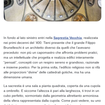
In fondo al lato sinistro entri nella
Sagrestia Vecchia
, realizzata
nei primi decenni del ’400. Tieni presente che il grande Filippo
Brunelleschi è un architetto diverso da quelli che l’avevano
preceduto: non più un capomastro che affronta problemi pratici,
ma un intellettuale che progetta e realizza edifici interamente
“pensati”, concepiti con un respiro sereno e grandioso, razionale
e insieme poetico. Per la prima volta, l’edificio religioso non si rifà
alle proporzioni “divine” delle cattedrali gotiche, ma ha una
dimensione umana.
La sacrestia è una sala a pianta quadrata, coperta da una cupola
a ombrello. E siccome l’altezza è pari alla larghezza, ti trovi in un
cubo perfetto, sormontato dalla geometria altrettanto armoniosa
della sfera rappresentata dalla cupola. Come puoi vedere, su uno