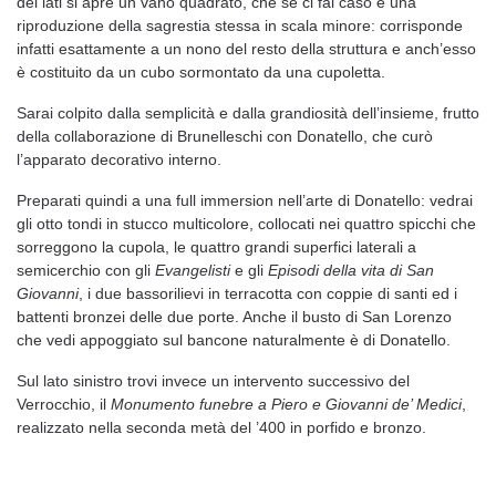
dei lati si apre un vano quadrato, che se ci fai caso è una
riproduzione della sagrestia stessa in scala minore: corrisponde
infatti esattamente a un nono del resto della struttura e anch’esso
è costituito da un cubo sormontato da una cupoletta.
Sarai colpito dalla semplicità e dalla grandiosità dell’insieme, frutto
della collaborazione di Brunelleschi con Donatello, che curò
l’apparato decorativo interno.
Preparati quindi a una full immersion nell’arte di Donatello: vedrai
gli otto tondi in stucco multicolore, collocati nei quattro spicchi che
sorreggono la cupola, le quattro grandi superfici laterali a
semicerchio con gli
Evangelisti
e gli
Episodi della vita di San
Giovanni
, i due bassorilievi in terracotta con coppie di santi ed i
battenti bronzei delle due porte. Anche il busto di San Lorenzo
che vedi appoggiato sul bancone naturalmente è di Donatello.
Sul lato sinistro trovi invece un intervento successivo del
Verrocchio, il
Monumento funebre a Piero e Giovanni de’ Medici
,
realizzato nella seconda metà del ’400 in porfido e bronzo.