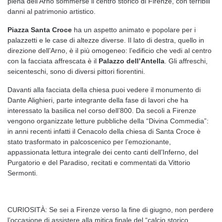
piena dell’Arno sommerse il centro storico di Firenze, con terribili
danni al patrimonio artistico.
Piazza Santa Croce
ha un aspetto animato e popolare per i
palazzetti e le case di altezze diverse. Il lato di destra, quello in
direzione dell’Arno, è il più omogeneo: l’edificio che vedi al centro
con la facciata affrescata è il
Palazzo dell’Antella
. Gli affreschi,
seicenteschi, sono di diversi pittori fiorentini.
Davanti alla facciata della chiesa puoi vedere il monumento di
Dante Alighieri, parte integrante della fase di lavori che ha
interessato la basilica nel corso dell’800. Da secoli a Firenze
vengono organizzate letture pubbliche della “Divina Commedia”:
in anni recenti infatti il Cenacolo della chiesa di Santa Croce è
stato trasformato in palcoscenico per l’emozionante,
appassionata lettura integrale dei cento canti dell’Inferno, del
Purgatorio e del Paradiso, recitati e commentati da Vittorio
Sermonti.
CURIOSITÀ: Se sei a Firenze verso la fine di giugno, non perdere
l’occasione di assistere alla mitica finale del “calcio storico