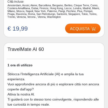
Città incluse
Amsterdam, Assisi, Atene, Barcellona, Bergamo, Berlino, Cinque Terre, Como,
Costiera Amalfitana, Dubai, Firenze, Hong Kong, Lecce, Londra, Madrid, Miami,
Milano, Mosca, Napoli, New York, Palermo, Parigi, Pechino, Pisa, Pompei,
Praga, Ravenna, Roma, San Pietroburgo, Santorini, Singapore, Tokio, Torino,
Trento, Venezia, Verona , Vienna, Washington
€ 19,99
ACQUISTA
TravelMate AI 60
1 ora di utilizzo
Sblocca l’Intelligenza Artificiale (AI) e amplia la tua
esperienza.
Vuoi approfondire ancora di più o esplorare città non ancora
coperte dall’app?
Attiva la nostra AI.
Ti guiderà con lo stesso tono coinvolgente, rispondendo alle
tue curiosità in tempo reale.