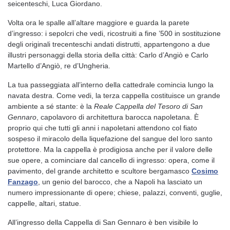
seicenteschi, Luca Giordano.
Volta ora le spalle all’altare maggiore e guarda la parete
d’ingresso: i sepolcri che vedi, ricostruiti a fine ’500 in sostituzione
degli originali trecenteschi andati distrutti, appartengono a due
illustri personaggi della storia della città: Carlo d’Angiò e Carlo
Martello d’Angiò, re d’Ungheria.
La tua passeggiata all’interno della cattedrale comincia lungo la
navata destra. Come vedi, la terza cappella costituisce un grande
ambiente a sé stante: è la
Reale Cappella del Tesoro di San
Gennaro
, capolavoro di architettura barocca napoletana. È
proprio qui che tutti gli anni i napoletani attendono col fiato
sospeso il miracolo della liquefazione del sangue del loro santo
protettore. Ma la cappella è prodigiosa anche per il valore delle
sue opere, a cominciare dal cancello di ingresso: opera, come il
pavimento, del grande architetto e scultore bergamasco
Cosimo
Fanzago
, un genio del barocco, che a Napoli ha lasciato un
numero impressionante di opere; chiese, palazzi, conventi, guglie,
cappelle, altari, statue.
All’ingresso della Cappella di San Gennaro è ben visibile lo