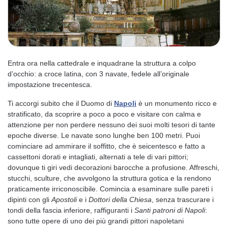
Entra ora nella cattedrale e inquadrane la struttura a colpo
d’occhio: a croce latina, con 3 navate, fedele all’originale
impostazione trecentesca.
Ti accorgi subito che il Duomo di
Napoli
è un monumento ricco e
stratificato, da scoprire a poco a poco e visitare con calma e
attenzione per non perdere nessuno dei suoi molti tesori di tante
epoche diverse. Le navate sono lunghe ben 100 metri. Puoi
cominciare ad ammirare il soffitto, che è seicentesco e fatto a
cassettoni dorati e intagliati, alternati a tele di vari pittori;
dovunque ti giri vedi decorazioni barocche a profusione. Affreschi,
stucchi, sculture, che avvolgono la struttura gotica e la rendono
praticamente irriconoscibile. Comincia a esaminare sulle pareti i
dipinti con gli
Apostoli
e i
Dottori della Chiesa
, senza trascurare i
tondi della fascia inferiore, raffiguranti i
Santi patroni di Napoli
:
sono tutte opere di uno dei più grandi pittori napoletani