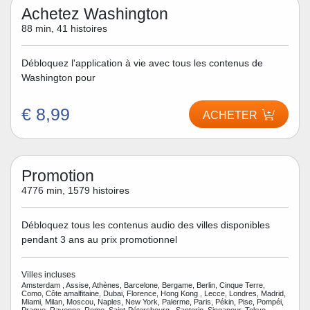
Achetez Washington
88 min, 41 histoires
Débloquez l'application à vie avec tous les contenus de
Washington pour
€ 8,99
ACHETER
Promotion
4776 min, 1579 histoires
Débloquez tous les contenus audio des villes disponibles
pendant 3 ans au prix promotionnel
Villes incluses
Amsterdam , Assise, Athènes, Barcelone, Bergame, Berlin, Cinque Terre,
Como, Côte amalfitaine, Dubai, Florence, Hong Kong , Lecce, Londres, Madrid,
Miami, Milan, Moscou, Naples, New York, Palerme, Paris, Pékin, Pise, Pompéi,
Prague, Ravenne, Rome, Saint-Pétersbourg , Santorin, Singapour, Tokyo,